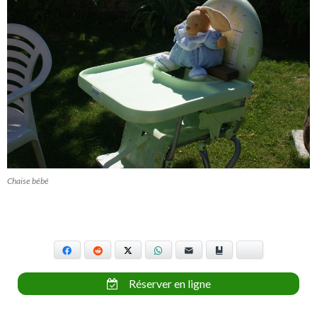
Chaise bébé
Facebook
Reddit
X
WhatsApp
E-mail
Marque-page
Bluesky
Réserver en ligne