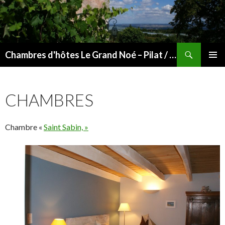
Recherche
Chambres d'hôtes Le Grand Noé – Pilat / Vallée du Rhône
ALLER
MENU
AU
PRINCI
CONTENU
CHAMBRES
Chambre «
Saint Sabin, »