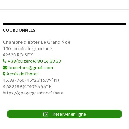
COORDONNÉES
Chambre d'hôtes Le Grand Noé
130 chemin de grand noé
42520
ROISEY
+33 (ou zéro)6 80 16 33 33
brunetons@gmail.com
Accès de l'hôtel :
45.387766 (45°23’16.99″ N)
4.682189 (4°40’56.96″ E)
https://g.page/grandnoe?share
Réserver en ligne