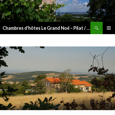
Recherche
Chambres d'hôtes Le Grand Noé – Pilat / Vallée du Rhône
ALLER
MENU
AU
PRINCI
CONTENU