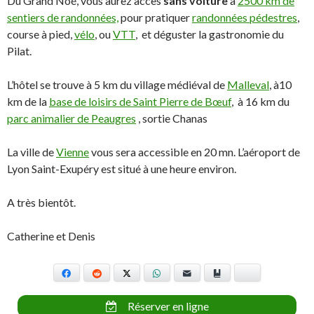
Du Grand Noé, vous aurez accès
sans voiture
à
2500 km de
sentiers de randonnées,
pour pratiquer
randonnées pédestres
,
course à pied,
vélo
, ou
VTT
, et déguster la gastronomie du
Pilat.
L’hôtel se trouve à 5 km du village médiéval de
Malleval
, à10
km de la
base de loisirs de Saint Pierre de Bœuf
, à 16 km du
parc animalier de Peaugres
, sortie Chanas
La ville de
Vienne
vous sera accessible en 20 mn. L’aéroport de
Lyon Saint-Exupéry est situé à une heure environ.
A très bientôt.
Catherine et Denis
Facebook
Reddit
X
WhatsApp
E-mail
Marque-page
Bluesky
Réserver en ligne