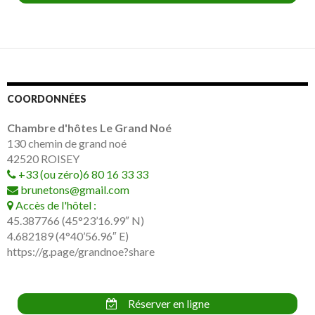
COORDONNÉES
Chambre d'hôtes Le Grand Noé
130 chemin de grand noé
42520
ROISEY
+33 (ou zéro)6 80 16 33 33
brunetons@gmail.com
Accès de l'hôtel :
45.387766 (45°23’16.99″ N)
4.682189 (4°40’56.96″ E)
https://g.page/grandnoe?share
Réserver en ligne