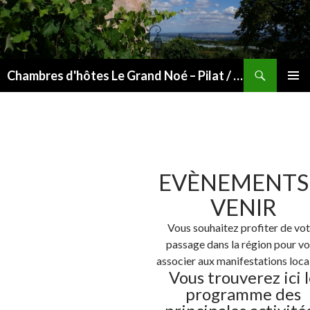
Recherche
Chambres d'hôtes Le Grand Noé – Pilat / Vallée du Rhône
ALLER
MENU
AU
PRINCI
CONTENU
EVÈNEMENTS
VENIR
Vous souhaitez profiter de vot
passage dans la région pour v
associer aux manifestations loc
Vous trouverez ici 
programme des