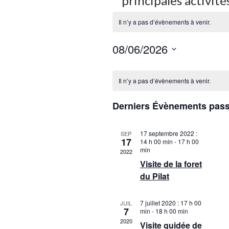
principales activités
Il n’y a pas d’évènements à venir.
08/06/2026
S
C
é
a
Il n’y a pas d’évènements à venir.
l
l
e
Derniers Évènements pas
e
c
n
t
d
17 septembre 2022 :
SEP
i
17
r
14 h 00 min
-
17 h 00
o
min
2022
i
n
Visite de la foret
e
n
du Pilat
r
e
d
z
e
7 juillet 2020 : 17 h 00
JUIL
u
7
min
-
18 h 00 min
É
2020
n
Visite guidée de