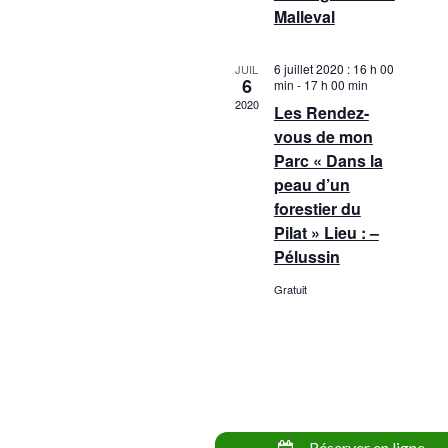
v
e
Malleval
è
d
n
a
e
6 juillet 2020 : 16 h 00
JUIL
t
6
min
-
17 h 00 min
m
2020
e
Les Rendez-
e
.
vous de mon
n
Parc « Dans la
t
peau d’un
s
forestier du
Pilat » Lieu : –
Pélussin
Gratuit
Réserver en ligne