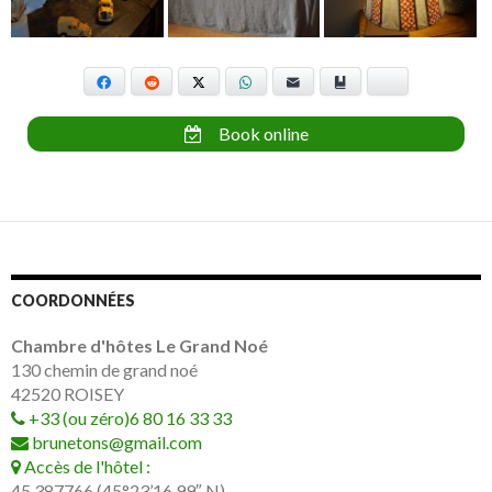
Facebook
Reddit
X
WhatsApp
E-mail
Marque-page
Bluesky
Book online
COORDONNÉES
Chambre d'hôtes Le Grand Noé
130 chemin de grand noé
42520
ROISEY
+33 (ou zéro)6 80 16 33 33
brunetons@gmail.com
Accès de l'hôtel :
45.387766 (45°23’16.99″ N)