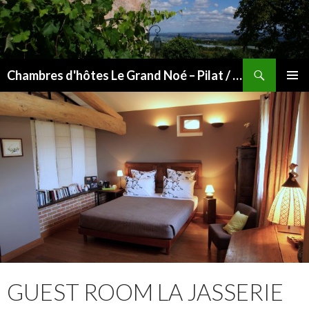
Search
Chambres d'hôtes Le Grand Noé – Pilat / Vallée du Rhône
SKIP
PRIMAR
TO
MENU
CONTENT
GUEST ROOM LA JASSERIE