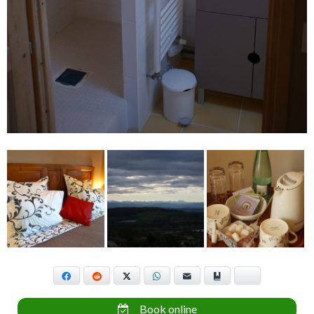
Facebook
Reddit
X
WhatsApp
E-mail
Marque-page
Bluesky
Book online