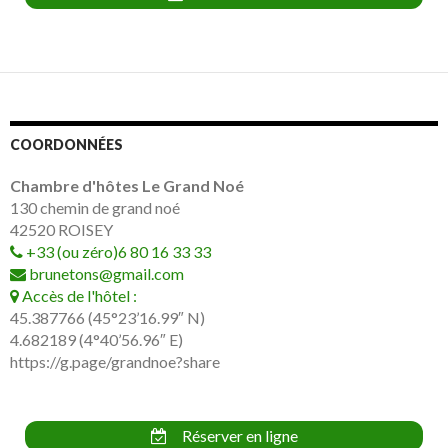
COORDONNÉES
Chambre d'hôtes Le Grand Noé
130 chemin de grand noé
42520
ROISEY
+33 (ou zéro)6 80 16 33 33
brunetons@gmail.com
Accès de l'hôtel :
45.387766 (45°23’16.99″ N)
4.682189 (4°40’56.96″ E)
https://g.page/grandnoe?share
Réserver en ligne