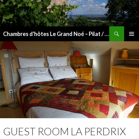
Search
Chambres d'hôtes Le Grand Noé – Pilat / Vallée du Rhône
SKIP
PRIMAR
TO
MENU
CONTENT
GUEST ROOM LA PERDRIX